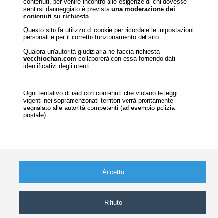
contenuti, per venire incontro alle esigenze di chi dovesse
sentirsi danneggiato è prevista
una moderazione dei
Password
contenuti su richiesta
.
(Per rimozione del file)
Caratteri: 7200
Questo sito fa utilizzo di cookie per ricordare le impostazioni
Numero massimo file: 10
Limiti:
personali e per il corretto funzionamento del sito.
Upload massimo supportato: 20MB
Lunghezza massima video: 5 minuti
Qualora un'autorità giudiziaria ne faccia richiesta
vecchiochan.com
collaborerà con essa fornendo dati
identificativi degli utenti.
[
Vai in fondo
] [
Catalogo
]
[Archivio temporaneo]
—
Ogni tentativo di raid con contenuti che violano le leggi
vigenti nei sopramenzonati territori verrà prontamente
segnalato alle autorità competenti (ad esempio polizia
postale)
[–]
File:
1752917215986.jpg
(2.31 MB, 4592x3196,
1repGo9.jpg
)
Mimmo
19/07/25 (Sat)
Accetto
Rifiuto