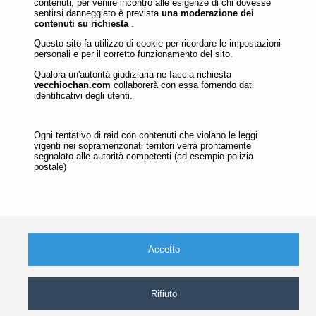
contenuti, per venire incontro alle esigenze di chi dovesse
sentirsi danneggiato è prevista
una moderazione dei
Embed
contenuti su richiesta
.
Password
(Per rimozione del file)
Questo sito fa utilizzo di cookie per ricordare le impostazioni
personali e per il corretto funzionamento del sito.
Caratteri: 7200
Numero massimo file: 10
Limiti:
Qualora un'autorità giudiziaria ne faccia richiesta
Upload massimo supportato: 20MB
vecchiochan.com
collaborerà con essa fornendo dati
Lunghezza massima video: 5 minuti
identificativi degli utenti.
Ogni tentativo di raid con contenuti che violano le leggi
[
Vai in fondo
] [
Catalogo
]
[Archivio temporaneo]
—
vigenti nei sopramenzonati territori verrà prontamente
segnalato alle autorità competenti (ad esempio polizia
postale)
[–]
File:
1784663677138.jpg
(50.75 KB, 698x680,
FB_IMG_1784663640246.jpg
)
Mimmo
21/07/26 (Tue)
Accetto
Rifiuto