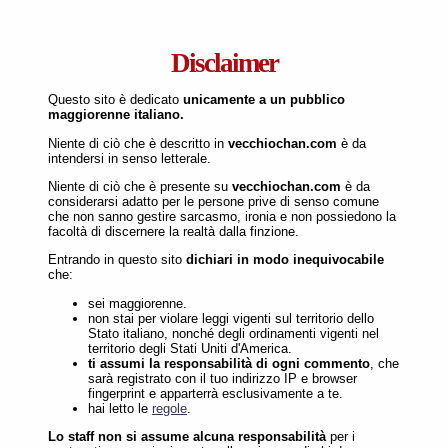
[
] [
] [
/
/
] [
/
/
/
/
/
]
home
indice
b
s
h
a
biz
cuc
mm
t
v
[
] [
]
[
]
pol
jira
seguiti
[Opzioni]
Disclaimer
Questo sito è dedicato
unicamente a un pubblico
maggiorenne italiano.
Niente di ciò che è descritto in
vecchiochan.com
è da
intendersi in senso letterale.
Niente di ciò che è presente su
vecchiochan.com
è da
considerarsi adatto per le persone prive di senso comune
/b/ - Random
che non sanno gestire sarcasmo, ironia e non possiedono la
facoltà di discernere la realtà dalla finzione.
Nome
Entrando in questo sito
dichiari in modo inequivocabile
che:
Email
sei maggiorenne.
Oggetto
non stai per violare leggi vigenti sul territorio dello
Immagine sotto spoiler
Stato italiano, nonché degli ordinamenti vigenti nel
territorio degli Stati Uniti d'America.
ti assumi la responsabilità di ogni commento
, che
Messaggio
sarà registrato con il tuo indirizzo IP e browser
fingerprint e apparterrà esclusivamente a te.
hai letto le
regole
.
Lo staff non si assume alcuna responsabilità
per i
File
Seleziona/rilascia/incolla i file qui