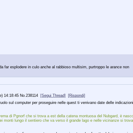
da far esplodere in culo anche al rabbioso multisim, purtroppo le arance non 
e) 14:18:45
No.
238114
[Segui Thread]
[Rispondi]
ruolo sul computer per proseguire nelle quest ti venivano date delle indicazioni
verna di Pgnorf che si trova a est della catena montuosa del Nubgard, è nasco
ei monti lungo il sentiero che va verso il grande lago e nelle vicinanze si trova