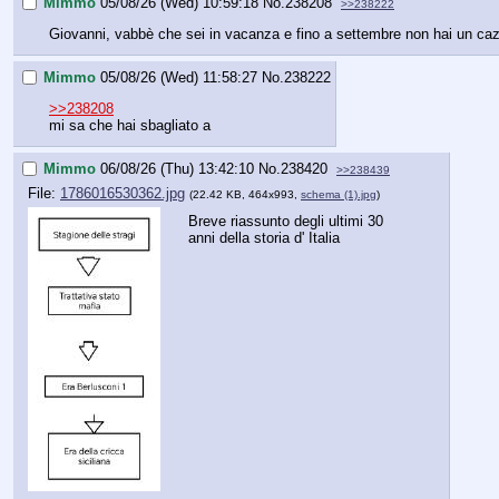
Mimmo
05/08/26 (Wed) 10:59:18
No.
238208
>>238222
Giovanni, vabbè che sei in vacanza e fino a settembre non hai un cazz
Mimmo
05/08/26 (Wed) 11:58:27
No.
238222
>>238208
mi sa che hai sbagliato a
Mimmo
06/08/26 (Thu) 13:42:10
No.
238420
>>238439
File:
1786016530362.jpg
(22.42 KB, 464x993,
schema (1).jpg
)
Breve riassunto degli ultimi 30 
anni della storia d' Italia
Questo sito è dedicat
Niente di ciò che è des
Niente di ciò che è pr
sanno gestire sarcasmo,
Entrando in questo si
sei maggiorenn
non stai per viol
Stati Uniti d'Am
ti assumi la r
apparterrà escl
hai letto le
rego