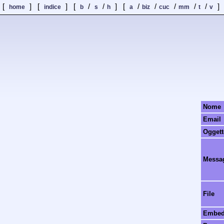
[
] [
] [
/
/
] [
/
/
/
/
/
]
home
indice
b
s
h
a
biz
cuc
mm
t
v
Nome
Email
Oggett
Messa
File
Embe