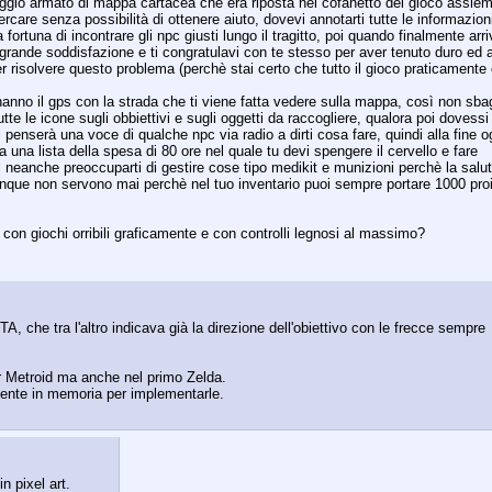
viaggio armato di mappa cartacea che era riposta nel cofanetto del gioco assieme
care senza possibilità di ottenere aiuto, dovevi annotarti tutte le informazioni 
fortuna di incontrare gli npc giusti lungo il tragitto, poi quando finalmente arriv
grande soddisfazione e ti congratulavi con te stesso per aver tenuto duro ed a
per risolvere questo problema (perchè stai certo che tutto il gioco praticamente 
hanno il gps con la strada che ti viene fatta vedere sulla mappa, così non sbagl
tte le icone sugli obbiettivi e sugli oggetti da raccogliere, qualora poi dovessi 
i penserà una voce di qualche npc via radio a dirti cosa fare, quindi alla fine og
a una lista della spesa di 80 ore nel quale tu devi spengere il cervello e fare 
eanche preoccuparti di gestire cose tipo medikit e munizioni perchè la salute
que non servono mai perchè nel tuo inventario puoi sempre portare 1000 proiet
giochi orribili graficamente e con controlli legnosi al massimo?
, che tra l'altro indicava già la direzione dell'obiettivo con le frecce sempre 
er Metroid ma anche nel primo Zelda.
ente in memoria per implementarle.
n pixel art.