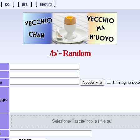
 [
] [
]
[
]
pol
jira
seguiti
/b/ - Random
o
Immagine sotto
ggio
Seleziona/rilascia/incolla i file qui
d