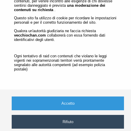
contenuti, per venire incontro alle esigenze di chi dovesse
File
Seleziona/rilascia/incolla i file qui
sentirsi danneggiato è prevista
una moderazione dei
contenuti su richiesta
.
Password
(Per rimozione del file)
Questo sito fa utilizzo di cookie per ricordare le impostazioni
Caratteri: 7200
personali e per il corretto funzionamento del sito.
Numero massimo file: 10
Limiti:
Upload massimo supportato: 20MB
Qualora un'autorità giudiziaria ne faccia richiesta
Lunghezza massima video: 5 minuti
vecchiochan.com
collaborerà con essa fornendo dati
identificativi degli utenti.
[
Vai in fondo
] [
Catalogo
]
[Archivio temporaneo]
—
Ogni tentativo di raid con contenuti che violano le leggi
vigenti nei sopramenzonati territori verrà prontamente
segnalato alle autorità competenti (ad esempio polizia
postale)
[–]
File:
1746466664955.png
(514.09 KB, 680x492,
1.png
)
Mimmo
05/05/25 (Mon)
Accetto
Rifiuto