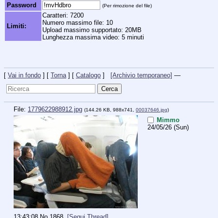
Password
(Per rimozione del file)
Caratteri: 7200
Numero massimo file: 10
Limiti:
Upload massimo supportato: 20MB
Lunghezza massima video: 5 minuti
[
Vai in fondo
] [
Torna
] [
Catalogo
]
[Archivio temporaneo]
—
File:
1779622988912.jpg
(144.26 KB, 988x741,
00037646.jpg
)
Mimmo
24/05/26 (Sun)
13:43:08
No.
1868
[Segui Thread]