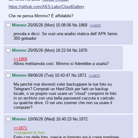
https://github.com/AKS-Labs/CloudGallery
Che ne pensa Mimmo? È affidabile?
Mimmo
25/05/26 (Mon) 15:08:06
No.
1869
>>1870
provala e dicci. Se vuoi una analisi statica dell' APK fanno 
350 goleador
Mimmo
25/05/26 (Mon) 18:22:04
No.
1870
>>1869
Allora mettiamola così: Mimmo si fiderebbe a usarla?
Mimmo
09/06/26 (Tue) 10:43:47
No.
1871
>>1872
Ma perché mai dovresti voler backuppare le tue foto su 
Telegram? Comprati un Hard Disk per farti un backup 
locale, o se proprio vuoi usare un "cloud" comprimi le foto 
in un archivio con una bella password cazzuta e caricalo 
su qualche drive. O sei uno zoomer che non sa usare il 
computer?
Mimmo
10/06/26 (Wed) 16:40:23
No.
1872
>>1871
>comprimi le foto
Farlo con delle foto, specie in formato jpg è come trombare 