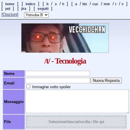
[
] [
] [
/
/
] [
/
/
/
/
/
]
home
indice
b
s
h
a
biz
cuc
mm
t
v
[
] [
]
[
]
pol
jira
seguiti
[Opzioni]
/t/ - Tecnologia
Nome
Email
Immagine sotto spoiler
Messaggio
File
Seleziona/rilascia/incolla i file qui