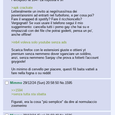
>apk crackate
Letteralmente un invito ai negri/russi/nsa dei 
poveri/anonimi ad entrarti nel furbofono, e per cosa poi? 
Fare il wrapped di spotify? Fare il ricchioncello?  
Vergognati! Se vuoi usare il telefono segui il mio 
suggerimento: cancella tutti i porno gay che hai su e 
rimpiazzali con dei file che potrai goderti, pensa un po', 
anche offline!
>inb4 voleva solo youtube senza ads
Scarica firefox con le estensioni giuste e ottieni yt 
premium senza nemmeno dover sganciare un soldino, 
anzi, senza nemmeno Sanjay che prova a fotterti l'account 
goygoole!
Un minimo di cervello per piacere, questi fili baita vatteli a 
fare nella fogna o su reddit
Mimmo
29/12/24 (Sun) 20:58:50
No.
1595
>>1594
>senza tutta sta sbatta
Figurati, era la cosa "più semplice" da dire al normulaccio 
zoomerino