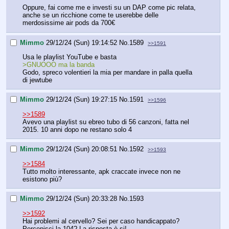
Oppure, fai come me e investi su un DAP come pic relata, 
anche se un ricchione come te userebbe delle 
merdosissime air pods da 700€
Mimmo
29/12/24 (Sun) 19:14:52
No.
1589
>>1591
Usa le playlist YouTube e basta
>GNUOOO ma la banda
Godo, spreco volentieri la mia per mandare in palla quella 
di jewtube
Mimmo
29/12/24 (Sun) 19:27:15
No.
1591
>>1596
>>1589
Avevo una playlist su ebreo tubo di 56 canzoni, fatta nel 
2015. 10 anni dopo ne restano solo 4
Mimmo
29/12/24 (Sun) 20:08:51
No.
1592
>>1593
>>1584
Tutto molto interessante, apk craccate invece non ne 
esistono più?
Mimmo
29/12/24 (Sun) 20:33:28
No.
1593
>>1592
Hai problemi al cervello? Sei per caso handicappato? 
Percepisci la 104? La risposta è si!