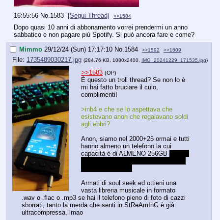
16:55:56
No.
1583
[Segui Thread]
>>1584
Dopo quasi 10 anni di abbonamento vorrei prendermi un anno 
sabbatico e non pagare più Spotify. Si può ancora fare e come?
Mimmo
29/12/24 (Sun) 17:17:10
No.
1584
>>1592
>>1609
File:
1735489030217.jpg
(284.76 KB, 1080x2400,
IMG_20241229_171535.jpg
)
>>1583
(OP)
È questo un troll thread? Se non lo è 
mi hai fatto bruciare il culo, 
complimenti!
>inb4 e che se lo aspettava che 
esistevano anon che regalavano soldi 
agli ebbri?
Anon, siamo nel 2000+25 ormai e tutti 
hanno almeno un telefono la cui 
capacità è di ALMENO 256GB 
bonus 
point se hai puntato anche su quello 
con il jack 3.5mm
Armati di soul seek ed ottieni una 
vasta libreria musicale in formato 
.wav o .flac o .mp3 se hai il telefono pieno di foto di cazzi 
sborrati, tanto la merda che senti in StReAmInG è già 
ultracompressa, lmao