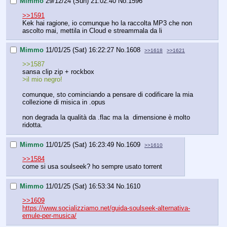
Mimmo
29/12/24 (Sun) 21:02:40
No.
1596
>>1591
Kek hai ragione, io comunque ho la raccolta MP3 che non 
ascolto mai, mettila in Cloud e streammala da li
Mimmo
11/01/25 (Sat) 16:22:27
No.
1608
>>1618
>>1621
>>1587
sansa clip zip + rockbox
>il mio negro!
comunque, sto cominciando a pensare di codificare la mia 
collezione di misica in .opus
non degrada la qualità da .flac ma la  dimensione è molto 
ridotta.
Mimmo
11/01/25 (Sat) 16:23:49
No.
1609
>>1610
>>1584
come si usa soulseek? ho sempre usato torrent
Mimmo
11/01/25 (Sat) 16:53:34
No.
1610
>>1609
https://www.socializziamo.net/guida-soulseek-alternativa-
emule-per-musica/