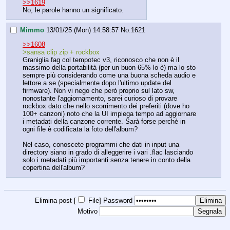
>>1619
No, le parole hanno un significato.
Mimmo
13/01/25 (Mon) 14:58:57
No.
1621
>>1608
>sansa clip zip + rockbox
Graniglia fag col tempotec v3, riconosco che non è il 
massimo della portabilità (per un buon 65% lo è) ma lo sto 
sempre più considerando come una buona scheda audio e 
lettore a se (specialmente dopo l'ultimo update del 
firmware). Non vi nego che però proprio sul lato sw, 
nonostante l'aggiornamento, sarei curioso di provare 
rockbox dato che nello scorrimento dei preferiti (dove ho 
100+ canzoni) noto che la UI impiega tempo ad aggiornare 
i metadati della canzone corrente. Sarà forse perchè in 
ogni file è codificata la foto dell'album?
Nel caso, conoscete programmi che dati in input una 
directory siano in grado di alleggerire i vari .flac lasciando 
solo i metadati più importanti senza tenere in conto della 
copertina dell'album?
Elimina post [
File
]
Password
Motivo