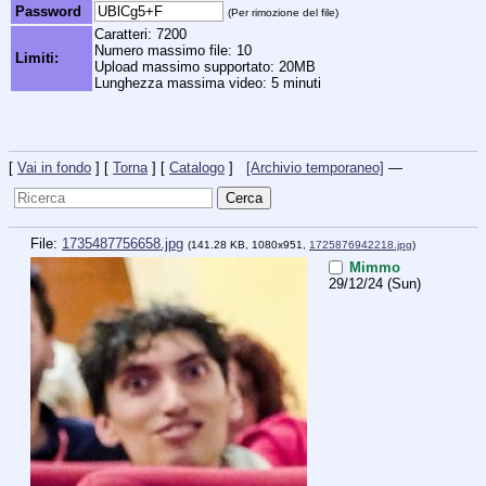
Password
(Per rimozione del file)
Caratteri: 7200
Numero massimo file: 10
Limiti:
Upload massimo supportato: 20MB
Lunghezza massima video: 5 minuti
[
Vai in fondo
] [
Torna
] [
Catalogo
]
[Archivio temporaneo]
—
File:
1735487756658.jpg
(141.28 KB, 1080x951,
1725876942218.jpg
)
Mimmo
29/12/24 (Sun)