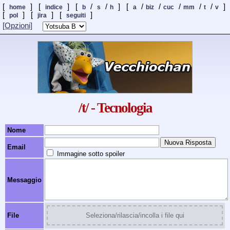
[
] [
] [
/
/
] [
/
/
/
/
/
]
home
indice
b
s
h
a
biz
cuc
mm
t
v
[
] [
]
[
]
pol
jira
seguiti
[Opzioni]
/t/ - Tecnologia
Nome
Email
Immagine sotto spoiler
Messaggio
File
Seleziona/rilascia/incolla i file qui