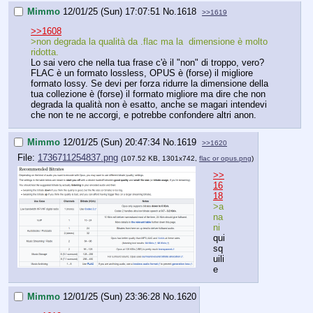
Mimmo
12/01/25 (Sun) 17:07:51
No.
1618
>>1619
>>1608
>non degrada la qualità da .flac ma la  dimensione è molto 
ridotta.
Lo sai vero che nella tua frase c'è il "non" di troppo, vero? 
FLAC è un formato lossless, OPUS è (forse) il migliore 
formato lossy. Se devi per forza ridurre la dimensione della 
tua collezione è (forse) il formato migliore ma dire che non 
degrada la qualità non è esatto, anche se magari intendevi 
che non te ne accorgi, e potrebbe confondere altri anon.
Mimmo
12/01/25 (Sun) 20:47:34
No.
1619
>>1620
File:
1736711254837.png
(107.52 KB, 1301x742,
flac or opus.png
)
>>
16
18
>a
na
ni
qui
sq
uili
e
Mimmo
12/01/25 (Sun) 23:36:28
No.
1620