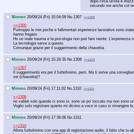
dopo circa un'ora e mezza
secondo me anche col regi
Mimmo
20/09/24 (Fri) 15:04:09
No.
1307
>>1308
>>1300
Purtroppo le mie poche e fallimentari esperienze lavorative sono state
hanno fregato.
Ho un reale trauma e la psicologia non può fare niente. L'esperienza mi
La tecnologia serve a questo.
Comunque grazie per il suggerimento della chiavetta.
Mimmo
20/09/24 (Fri) 15:26:35
No.
1308
>>1310
>>1307
Il suggerimento era per il furbofonino, però. Ma ti serve una sorvegli
sei (chiavetta)?
Mimmo
20/09/24 (Fri) 17:11:02
No.
1310
>>1311
>>1308
no vabbè solo quando ci sono io, sono un po' toccato ma non sono un pa
Voglio solo registrare quanto mi dicono a voce in caso si rimangino la
Mimmo
20/09/24 (Fri) 17:36:06
No.
1311
>>1310
Allora furbofonino con una app di registrazione audio, il fatto che tu