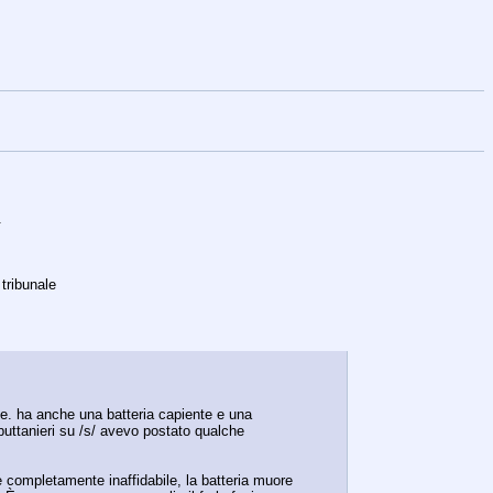
.
tribunale 
ne. ha anche una batteria capiente e una 
i puttanieri su /s/ avevo postato qualche 
ompletamente inaffidabile, la batteria muore 