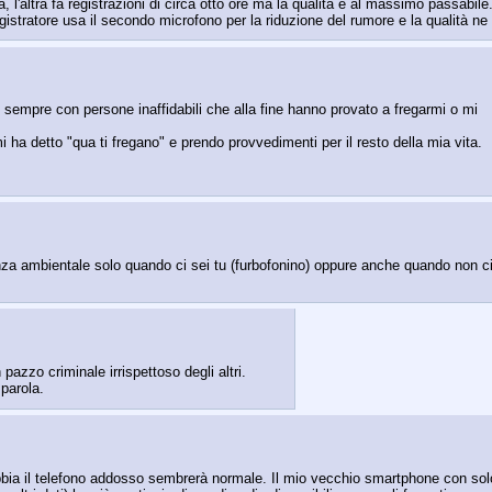
, l'altra fa registrazioni di circa otto ore ma la qualità è al massimo passabil
stratore usa il secondo microfono per la riduzione del rumore e la qualità ne
 sempre con persone inaffidabili che alla fine hanno provato a fregarmi o mi 
 ha detto "qua ti fregano" e prendo provvedimenti per il resto della mia vita.
anza ambientale solo quando ci sei tu (furbofonino) oppure anche quando non ci
zzo criminale irrispettoso degli altri.
 parola.
 abbia il telefono addosso sembrerà normale. Il mio vecchio smartphone con solo