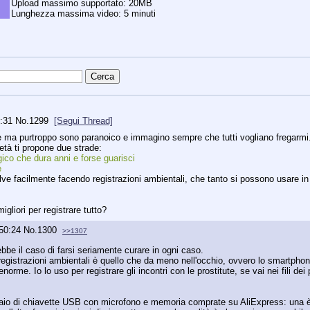
Upload massimo supportato: 20MB
Lunghezza massima video: 5 minuti
5:31
No.
1299
[Segui Thread]
e ma purtroppo sono paranoico e immagino sempre che tutti vogliano fregarmi
tà ti propone due strade:
gico che dura anni e forse guarisci
e
lve facilmente facendo registrazioni ambientali, che tanto si possono usare in 
igliori per registrare tutto?
:50:24
No.
1300
>>1307
bbe il caso di farsi seriamente curare in ogni caso.
 registrazioni ambientali è quello che da meno nell'occhio, ovvero lo smartpho
norme. Io lo uso per registrare gli incontri con le prostitute, se vai nei fili de
aio di chiavette USB con microfono e memoria comprate su AliExpress: una è c