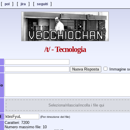
 [
] [
]
[
]
pol
jira
seguiti
/t/ - Tecnologia
Immagine so
io
Seleziona/rilascia/incolla i file qui
d
(Per rimozione del file)
Caratteri: 7200
Numero massimo file: 10