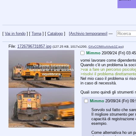
[
Vai in fondo
] [
Torna
] [
Catalogo
]
[Archivio temporaneo]
—
File:
1726796731857.jpg
(127.25 KB, 1017x1200,
GXvCCfMXoAAeb3Z.jpg
)
Mimmo
20/09/24 (Fri) 03:4
vorrei lavorare come dipendent
Quando c'è un problema la socie
>vai a fare un percorso psicolo
>risolvi il problema direttament
Nel mio caso il problema si riso
in caso di necessità.
Quali sono quindi gli strumenti m
Mimmo
20/09/24 (Fri) 09
Sorvolo sul fatto che sare
Il migliore strumento per
capacità di registrazione e
esempio.
Come alternativa ho un p