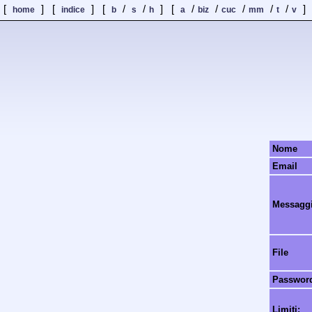
[
] [
] [
/
/
] [
/
/
/
/
/
]
home
indice
b
s
h
a
biz
cuc
mm
t
v
Nome
Email
Messagg
File
Passwor
Limiti: