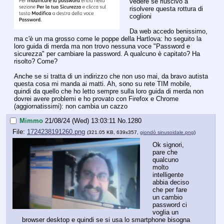
vedere se riuscivo a 
risolvere questa rottura di 
coglioni
Da web accedo benissimo, 
ma c'è un ma grosso come le poppe della Hartlova: ho seguito la 
loro guida di merda ma non trovo nessuna voce "Password e 
sicurezza" per cambiare la password. A qualcuno è capitato? Ha 
risolto? Come? 
Anche se si tratta di un indirizzo che non uso mai, da bravo autista 
questa cosa mi manda ai matti. Ah, sono su rete TIM mobile, 
quindi da quello che ho letto sempre sulla loro guida di merda non 
dovrei avere problemi e ho provato con Firefox e Chrome 
(aggiornatissimi): non cambia un cazzo
Mimmo
21/08/24 (Wed) 13:03:11
No.
1280
File:
1724238191260.png
(321.05 KB, 639x357,
giondò sinusoidale.png
)
Ok signori, 
pare che 
qualcuno 
molto 
intelligente 
abbia deciso 
che per fare 
un cambio 
password ci 
voglia un 
browser desktop e quindi se si usa lo smartphone bisogna 