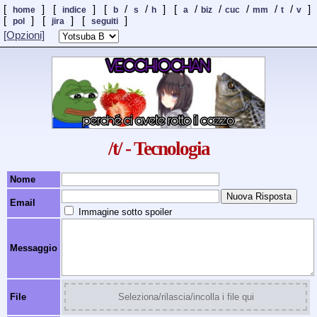
[
] [
] [
/
/
] [
/
/
/
/
/
]
home
indice
b
s
h
a
biz
cuc
mm
t
v
[
] [
]
[
]
pol
jira
seguiti
[Opzioni]
/t/ - Tecnologia
Nome
Email
Immagine sotto spoiler
Messaggio
File
Seleziona/rilascia/incolla i file qui