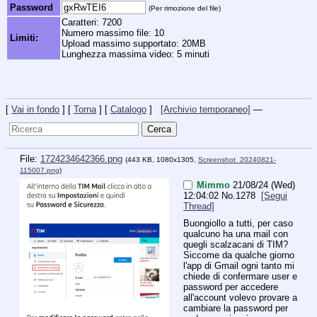
Password
(Per rimozione del file)
Caratteri: 7200
Numero massimo file: 10
Limiti:
Upload massimo supportato: 20MB
Lunghezza massima video: 5 minuti
[
Vai in fondo
] [
Torna
] [
Catalogo
]
[Archivio temporaneo]
—
File:
1724234642366.png
(443 KB, 1080x1305,
Screenshot_20240821-
115007.png
)
Mimmo
21/08/24 (Wed)
12:04:02
No.
1278
[Segui
Thread]
Buongiollo a tutti, per caso 
qualcuno ha una mail con 
quegli scalzacani di TIM?
Siccome da qualche giorno 
l'app di Gmail ogni tanto mi 
chiede di confermare user e 
password per accedere 
all'account volevo provare a 
cambiare la password per 