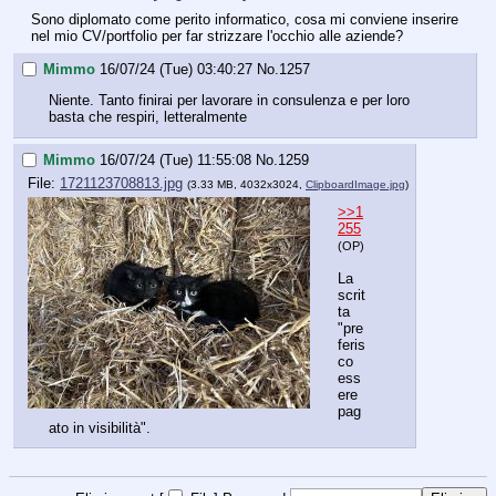
Sono diplomato come perito informatico, cosa mi conviene inserire 
nel mio CV/portfolio per far strizzare l'occhio alle aziende?
Mimmo
16/07/24 (Tue) 03:40:27
No.
1257
Niente. Tanto finirai per lavorare in consulenza e per loro 
basta che respiri, letteralmente
Mimmo
16/07/24 (Tue) 11:55:08
No.
1259
File:
1721123708813.jpg
(3.33 MB, 4032x3024,
ClipboardImage.jpg
)
>>1
255
(OP)
La 
scrit
ta 
"pre
feris
co 
ess
ere 
pag
ato in visibilità".