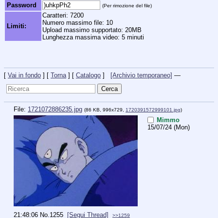
Password
(Per rimozione del file)
Caratteri: 7200
Numero massimo file: 10
Limiti:
Upload massimo supportato: 20MB
Lunghezza massima video: 5 minuti
[
Vai in fondo
] [
Torna
] [
Catalogo
]
[Archivio temporaneo]
—
File:
1721072886235.jpg
(86 KB, 996x729,
1720391572999101.jpg
)
Mimmo
15/07/24 (Mon)
21:48:06
No.
1255
[Segui Thread]
>>1259