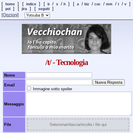
[
] [
] [
/
/
] [
/
/
/
/
/
]
home
indice
b
s
h
a
biz
cuc
mm
t
v
[
] [
]
[
]
pol
jira
seguiti
[Opzioni]
/t/ - Tecnologia
Nome
Email
Immagine sotto spoiler
Messaggio
File
Seleziona/rilascia/incolla i file qui