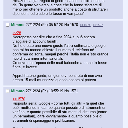
Amazon ha già fregato la gente usando il solito schema 
del "la gente va verso le cose che la fanno sforzare di 
meno per ottenere un prodotto anche a costo di sfruttare i 
dipendenti ed eludere le tasse in vari paesi"
Mimmo
27/12/24 (Fri) 05:57:20
No.
1570
>>1571
>>1597
>>26
Necroposto per dire che a fine 2024 si può ancora 
viaggiare di account fasulli. 
Ne ho creato uno nuovo giusto l'altra settimana e google 
non mi ha manco chiesto il numero di telefono né 
conferma do sorta, magari perché l'Italia non è 'sto grande 
hub di scammer internazionali. 
Credevo che l'epoca delle mail farlocche a manetta fosse 
finita, e invece.
Approfittatene gente, un giorno vi pentirete di non aver 
creato 15 mail munnezza quando ancora si poteva
Mimmo
27/12/24 (Fri) 10:55:19
No.
1571
>>1570
Risposta seria: Google - come tutti gli altri - fa quel che 
può, mettendo in campo quanto possibile di strumenti di 
verifica, e quanto possibile di strumenti di disturbo (come 
un permaban), oltre -ovviamente- a quanto possibile di 
strumenti di spionaggio e profilazione.