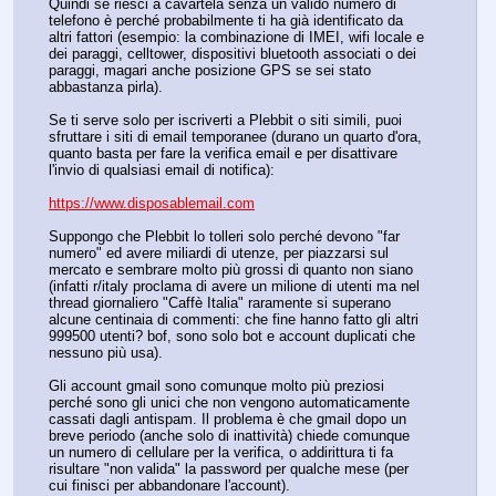
Quindi se riesci a cavartela senza un valido numero di 
telefono è perché probabilmente ti ha già identificato da 
altri fattori (esempio: la combinazione di IMEI, wifi locale e 
dei paraggi, celltower, dispositivi bluetooth associati o dei 
paraggi, magari anche posizione GPS se sei stato 
abbastanza pirla).
Se ti serve solo per iscriverti a Plebbit o siti simili, puoi 
sfruttare i siti di email temporanee (durano un quarto d'ora, 
quanto basta per fare la verifica email e per disattivare 
l'invio di qualsiasi email di notifica):
https://www.disposablemail.com
Suppongo che Plebbit lo tolleri solo perché devono "far 
numero" ed avere miliardi di utenze, per piazzarsi sul 
mercato e sembrare molto più grossi di quanto non siano 
(infatti r/italy proclama di avere un milione di utenti ma nel 
thread giornaliero "Caffè Italia" raramente si superano 
alcune centinaia di commenti: che fine hanno fatto gli altri 
999500 utenti? bof, sono solo bot e account duplicati che 
nessuno più usa).
Gli account gmail sono comunque molto più preziosi 
perché sono gli unici che non vengono automaticamente 
cassati dagli antispam. Il problema è che gmail dopo un 
breve periodo (anche solo di inattività) chiede comunque 
un numero di cellulare per la verifica, o addirittura ti fa 
risultare "non valida" la password per qualche mese (per 
cui finisci per abbandonare l'account).