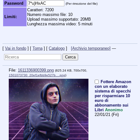
Password
(Per rimozione del file)
Caratteri: 7200
Numero massimo file: 10
Limiti:
Upload massimo supportato: 20MB
Lunghezza massima video: 5 minuti
[
Vai in fondo
] [
Torna
] [
Catalogo
]
[Archivio temporaneo]
—
File:
1611336900399.png
(825.24 KB, 700x700,
1501073730_20ef1efbb9e527b….png
)
Fottere Amazon
con un elaborato
sistema di specchi
per risparmiare 10
euro di
abbonamento sui
Libri
Anonimo
22/01/21 (Fri)