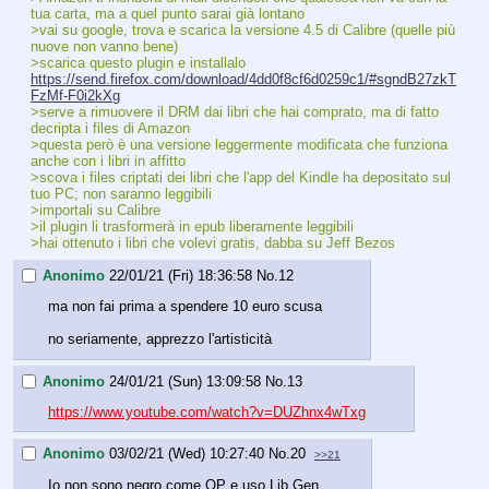
tua carta, ma a quel punto sarai già lontano
>vai su google, trova e scarica la versione 4.5 di Calibre (quelle più 
nuove non vanno bene)
>scarica questo plugin e installalo
https://send.firefox.com/download/4dd0f8cf6d0259c1/#sgndB27zkT
FzMf-F0i2kXg
>serve a rimuovere il DRM dai libri che hai comprato, ma di fatto 
decripta i files di Amazon
>questa però è una versione leggermente modificata che funziona 
anche con i libri in affitto
>scova i files criptati dei libri che l'app del Kindle ha depositato sul 
tuo PC; non saranno leggibili
>importali su Calibre
>il plugin li trasformerà in epub liberamente leggibili 
>hai ottenuto i libri che volevi gratis, dabba su Jeff Bezos 
Anonimo
22/01/21 (Fri) 18:36:58
No.
12
ma non fai prima a spendere 10 euro scusa
no seriamente, apprezzo l'artisticità
Anonimo
24/01/21 (Sun) 13:09:58
No.
13
https://www.youtube.com/watch?v=DUZhnx4wTxg
Anonimo
03/02/21 (Wed) 10:27:40
No.
20
>>21
Io non sono negro come OP e uso Lib Gen.