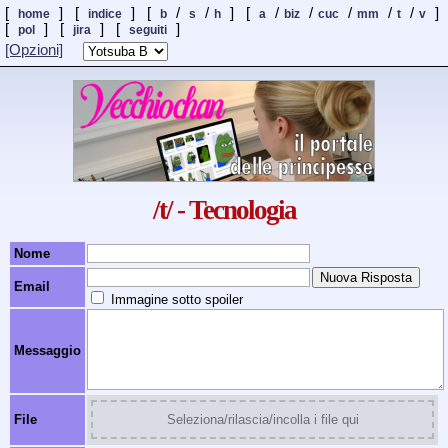
[
] [
] [
/
/
] [
/
/
/
/
/
]
home
indice
b
s
h
a
biz
cuc
mm
t
v
[
] [
]
[
]
pol
jira
seguiti
[Opzioni]
/t/ - Tecnologia
Nome
Email
Immagine sotto spoiler
Messaggio
File
Seleziona/rilascia/incolla i file qui