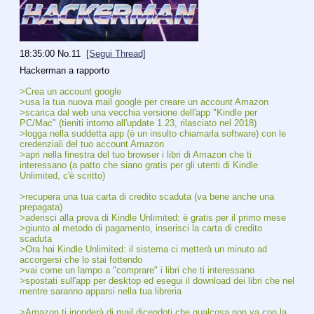
18:35:00
No.
11
[Segui Thread]
Hackerman a rapporto 
>Crea un account google
>usa la tua nuova mail google per creare un account Amazon
>scarica dal web una vecchia versione dell'app "Kindle per 
PC/Mac" (tieniti intorno all'update 1.23, rilasciato nel 2018)
>logga nella suddetta app (è un insulto chiamarla software) con le 
credenziali del tuo account Amazon
>apri nella finestra del tuo browser i libri di Amazon che ti 
interessano (a patto che siano gratis per gli utenti di Kindle 
Unlimited, c'è scritto)
>recupera una tua carta di credito scaduta (va bene anche una 
prepagata) 
>aderisci alla prova di Kindle Unlimited: è gratis per il primo mese 
>giunto al metodo di pagamento, inserisci la carta di credito 
scaduta
>Ora hai Kindle Unlimited: il sistema ci metterà un minuto ad 
accorgersi che lo stai fottendo
>vai come un lampo a "comprare" i libri che ti interessano
>spostati sull'app per desktop ed esegui il download dei libri che nel 
mentre saranno apparsi nella tua libreria
>Amazon ti inonderà di mail dicendoti che qualcosa non va con la 