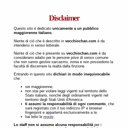
[
] [
] [
/
/
] [
/
/
/
/
/
]
home
indice
b
s
h
a
biz
cuc
mm
t
v
[
] [
]
[
]
pol
jira
seguiti
[Opzioni]
Disclaimer
Questo sito è dedicato
unicamente a un pubblico
maggiorenne italiano.
Niente di ciò che è descritto in
vecchiochan.com
è da
intendersi in senso letterale.
Niente di ciò che è presente su
vecchiochan.com
è da
considerarsi adatto per le persone prive di senso comune
/mm/ - Multimedia
che non sanno gestire sarcasmo, ironia e non possiedono la
facoltà di discernere la realtà dalla finzione.
Tutto ciò che è multimediale
Entrando in questo sito
dichiari in modo inequivocabile
Nome
che:
Email
sei maggiorenne.
Immagine sotto spoiler
non stai per violare leggi vigenti sul territorio dello
Stato italiano, nonché degli ordinamenti vigenti nel
territorio degli Stati Uniti d'America.
Messaggio
ti assumi la responsabilità di ogni commento
, che
sarà registrato con il tuo indirizzo IP e browser
fingerprint e apparterrà esclusivamente a te.
hai letto le
regole
.
File
Seleziona/rilascia/incolla i file qui
Lo staff non si assume alcuna responsabilità
per i