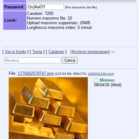
Password
(Per rimozione del file)
Caratteri: 7200
Numero massimo file: 10
Limiti:
Upload massimo supportato: 20MB
Lunghezza massima video: 5 minuti
[
Vai in fondo
] [
Torna
] [
Catalogo
]
[Archivio temporaneo]
—
File:
1775682578747.png
(125.93 KB, 986x770,
1000001246.png
)
Mimmo
08/04/26 (Wed)