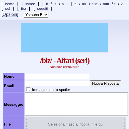
[
] [
] [
/
/
] [
/
/
/
/
/
]
home
indice
b
s
h
a
biz
cuc
mm
t
v
[
] [
]
[
]
pol
jira
seguiti
[Opzioni]
/biz/ - Affari (seri)
Non solo criptovalute
Nome
Email
Immagine sotto spoiler
Messaggio
File
Seleziona/rilascia/incolla i file qui