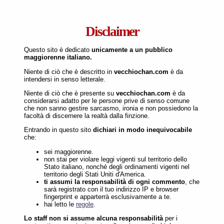
[
] [
] [
/
/
] [
/
/
/
/
/
]
home
indice
b
s
h
a
biz
cuc
mm
t
v
[
] [
]
[
]
pol
jira
seguiti
[Opzioni]
Disclaimer
Questo sito è dedicato
unicamente a un pubblico
maggiorenne italiano.
Niente di ciò che è descritto in
vecchiochan.com
è da
intendersi in senso letterale.
Niente di ciò che è presente su
vecchiochan.com
è da
considerarsi adatto per le persone prive di senso comune
/s/ - Sconcerie
che non sanno gestire sarcasmo, ironia e non possiedono la
facoltà di discernere la realtà dalla finzione.
Nome
Entrando in questo sito
dichiari in modo inequivocabile
che:
Email
sei maggiorenne.
Oggetto
non stai per violare leggi vigenti sul territorio dello
Immagine sotto spoiler
Stato italiano, nonché degli ordinamenti vigenti nel
territorio degli Stati Uniti d'America.
ti assumi la responsabilità di ogni commento
, che
Messaggio
sarà registrato con il tuo indirizzo IP e browser
fingerprint e apparterrà esclusivamente a te.
hai letto le
regole
.
Lo staff non si assume alcuna responsabilità
per i
File
Seleziona/rilascia/incolla i file qui