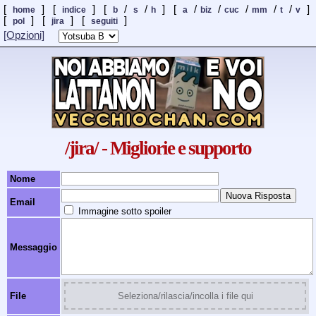
[
] [
] [
/
/
] [
/
/
/
/
/
]
home
indice
b
s
h
a
biz
cuc
mm
t
v
[
] [
]
[
]
pol
jira
seguiti
[Opzioni]
/jira/ - Migliorie e supporto
Nome
Email
Immagine sotto spoiler
Messaggio
File
Seleziona/rilascia/incolla i file qui