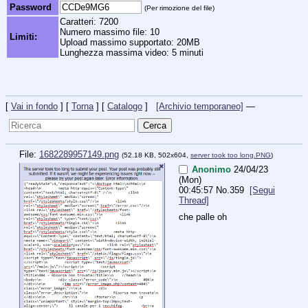
Password
(Per rimozione del file)
Caratteri: 7200
Numero massimo file: 10
Limiti:
Upload massimo supportato: 20MB
Lunghezza massima video: 5 minuti
[
Vai in fondo
] [
Torna
] [
Catalogo
]
[Archivio temporaneo]
—
File:
1682289957149.png
(52.18 KB, 502x604,
server took too long.PNG
)
Anonimo
24/04/23
(Mon)
00:45:57
No.
359
[Segui
Thread]
che palle oh