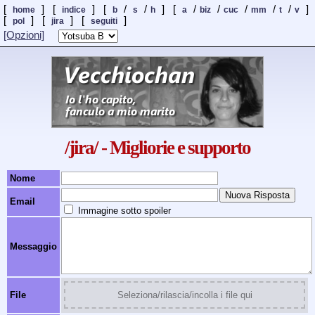
[
] [
] [
/
/
] [
/
/
/
/
/
]
home
indice
b
s
h
a
biz
cuc
mm
t
v
[
] [
]
[
]
pol
jira
seguiti
[Opzioni]
/jira/ - Migliorie e supporto
Nome
Email
Immagine sotto spoiler
Messaggio
File
Seleziona/rilascia/incolla i file qui