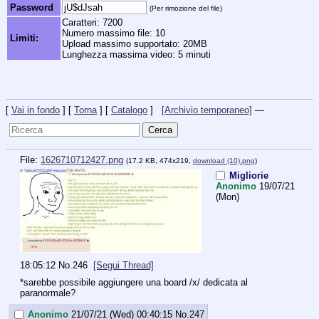
Password
(Per rimozione del file)
Caratteri: 7200
Numero massimo file: 10
Limiti:
Upload massimo supportato: 20MB
Lunghezza massima video: 5 minuti
[
Vai in fondo
] [
Torna
] [
Catalogo
]
[Archivio temporaneo]
—
File:
1626710712427.png
(17.2 KB, 474x219,
download (10).png
)
Migliorie
Anonimo
19/07/21
(Mon)
18:05:12
No.
246
[Segui Thread]
*sarebbe possibile aggiungere una board /x/ dedicata al 
paranormale?
Anonimo
21/07/21 (Wed) 00:40:15
No.
247