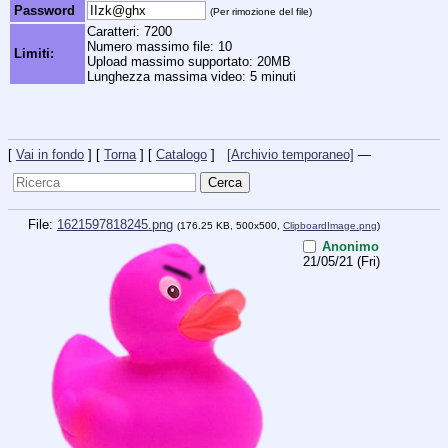
Password
(Per rimozione del file)
Caratteri: 7200
Numero massimo file: 10
Limiti:
Upload massimo supportato: 20MB
Lunghezza massima video: 5 minuti
[
Vai in fondo
] [
Torna
] [
Catalogo
]
[Archivio temporaneo]
—
File:
1621597818245.png
(176.25 KB, 500x500,
ClipboardImage.png
)
Anonimo
21/05/21 (Fri)