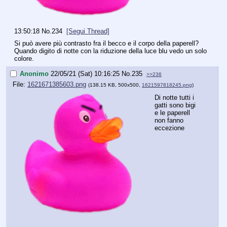
13:50:18
No.
234
[Segui Thread]
Si può avere più contrasto fra il becco e il corpo della paperell? 
Quando digito di notte con la riduzione della luce blu vedo un solo 
colore.
Anonimo
22/05/21 (Sat) 10:16:25
No.
235
>>236
File:
1621671385603.png
(138.15 KB, 500x500,
1621597818245.png
)
Di notte tutti i 
gatti sono bigi 
e le paperell 
non fanno 
eccezione