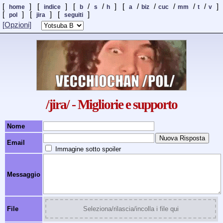
[
] [
] [
/
/
] [
/
/
/
/
/
]
home
indice
b
s
h
a
biz
cuc
mm
t
v
[
] [
]
[
]
pol
jira
seguiti
[Opzioni]
/jira/ - Migliorie e supporto
Nome
Email
Immagine sotto spoiler
Messaggio
File
Seleziona/rilascia/incolla i file qui